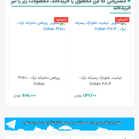
مشتریانی که این محصول را خریده‌اند، محصولات زیر را نیز
خریده‌اند
ناموجود
ناموجود
نامو
تیشرت شلوارک پسرانه ترک -
پیراهن دخترانه ترک - 42510
Ozkan
31203 Ozkan
565,000
1,147,200
تومان
تومان