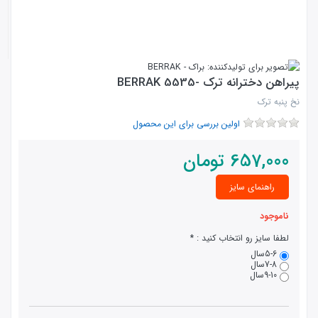
پیراهن دخترانه ترک -5535 BERRAK
نخ پنبه ترک
اولین بررسی برای این محصول
657,000
تومان
راهنمای سایز
ناموجود
لطفا سایز رو انتخاب کنید :
5-6سال
7-8سال
9-10سال