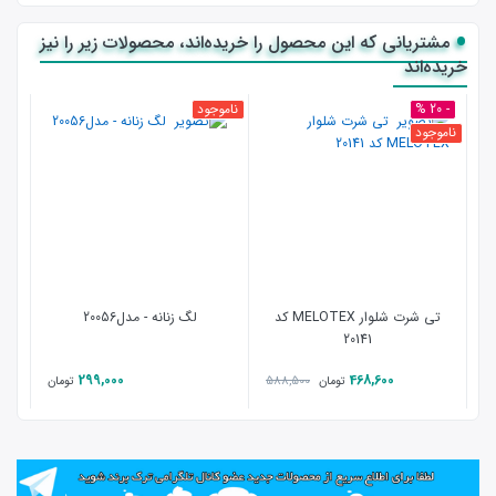
مشتریانی که این محصول را خریده‌اند، محصولات زیر را نیز
خریده‌اند
- 20 %
ناموجود
ناموجود
تی شرت شلوار MELOTEX کد
لگ زنانه - مدل20056
20141
299,000
468,600
588,500
تومان
تومان