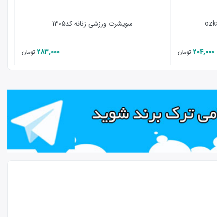
سویشرت ورزشی زنانه کد1305
283,000
204,000
تومان
تومان