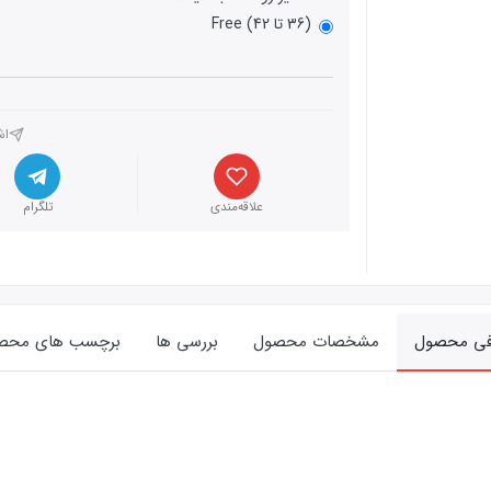
(36 تا 42) Free
اش
علاقه‌مندی
تلگرام
فی محصول
مشخصات محصول
بررسی ها
برچسب های محص