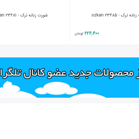
ه ترک - 23685 ozkan
شورت زنانه ترک - 23681 ozkan
224,400
تومان