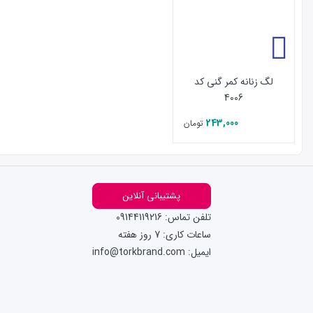
لگ زنانه کمر گنی کد
4006
243,000
تومان
پشتیبانی آنلاین
تلفن تماس: 09144119216
ساعات کاری: 7 روز هفته
ایمیل: info@torkbrand.com