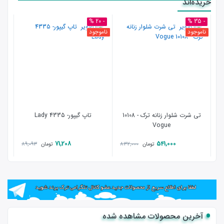
خریده‌اند
- 35 %
- 20 %
نامو
ناموجود
ناموجود
تی شرت شلوار زنانه ترک - 10108
تاپ گیپور- 4335 Lady
Vogue
71,208
541,000
89,093
832,000
تومان
تومان
آخرین محصولات مشاهده شده