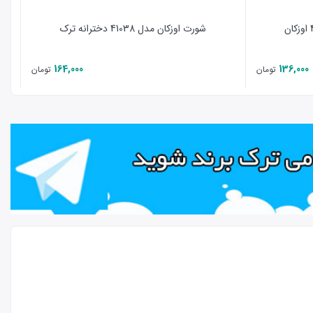
شورت اوزکان مدل 41038 دخترانه ترک
164,000
136,000
تومان
تومان