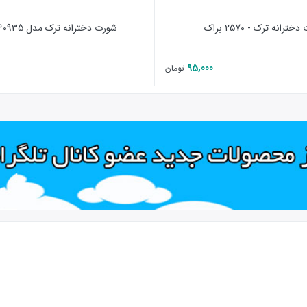
ترانه ترک - 2570 براک
شورت دخترانه ترک مدل 40935 اوزکان
95,000
تومان