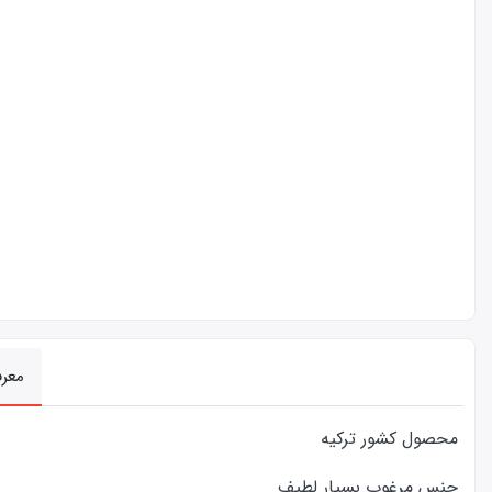
معر
محصول کشور ترکیه
جنس مرغوب بسیار لطیف