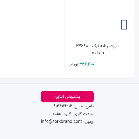
شورت زنانه ترک - 23688
ozkan
326,400
تومان
پشتیبانی آنلاین
تلفن تماس: 09144119216
ساعات کاری: 7 روز هفته
ایمیل: info@torkbrand.com