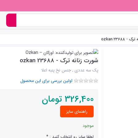
 23688 ozkan
شورت زنانه ترک - 23688 ozkan
پک سه عددی , جنس نخ پنبه اعلا
اولین بررسی برای این محصول
326,400
تومان
راهنمای سایز
موجود
لطفا سایز رو انتخاب کنید :