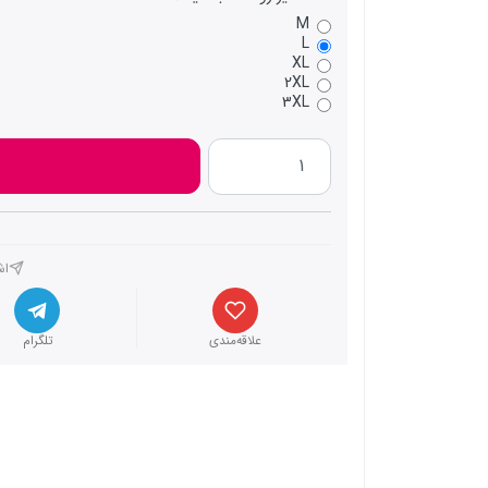
M
L
XL
2XL
3XL
اش
علاقه‌مندی
تلگرام