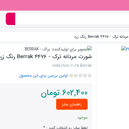
رک - 4476 Berrak رنگ زرد
شورت مردانه ترک - 4476 Berrak رنگ زرد
collection 2025 Berrak
اولین بررسی برای این محصول
602,400
تومان
راهنمای سایز
موجود
لطفا سایز رو انتخاب کنید :