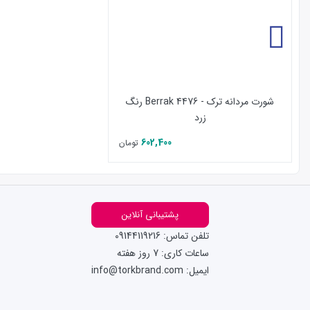
شورت مردانه ترک - 4476 Berrak رنگ
زرد
602,400
تومان
پشتیبانی آنلاین
تلفن تماس: 09144119216
ساعات کاری: 7 روز هفته
ایمیل: info@torkbrand.com