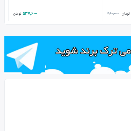
537,600
460,000
تومان
تومان