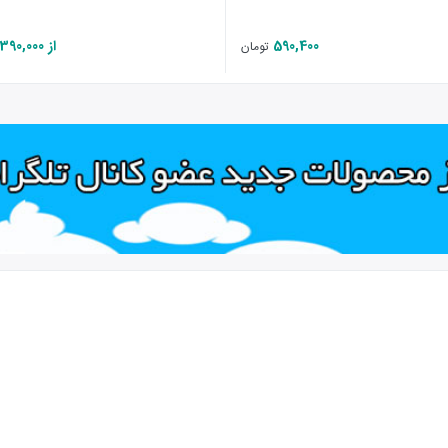
590,400
از 390,000
تومان