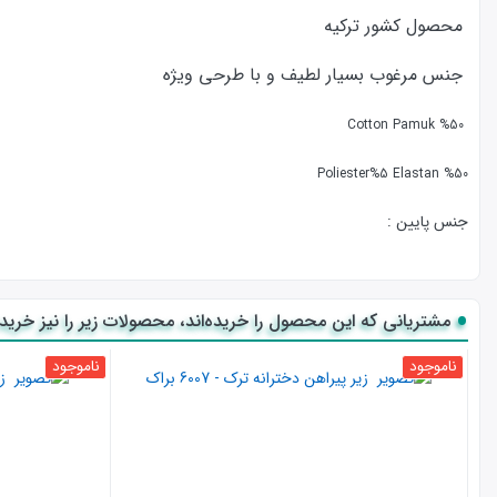
محصول کشور ترکیه
جنس مرغوب بسیار لطیف و با طرحی ویژه
%50 Cotton Pamuk
%5 Elastan
%50 Poliester
جنس پایین :
%50 Cotton Pamuk
مشتریانی که این محصول را خریده‌اند، محصولات زیر را نیز خریده‌
%50 Poliester
ناموجود
ناموجود
برای شستشوی لباس های نخی از آب داغ استفاده نشود.
" تیشرت شلوار ترک زنانه" با جنسی نخی بسیار لطیف و کیفیت عالی و شیک,م