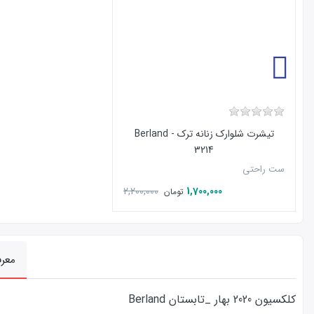
تیشرت شلوارک زنانه ترک - Berland
3214
ست راحتی
2,200,000
1,700,000
تومان
معر
کلکسیون 2020 بهار _تابستان Berland