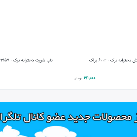
ورجینال کارخانه ارائه‌‌ می‌شوند.
Be
دخترانه ترک - 6002 براک
تاپ شورت دخترانه ترک - 42157 اوزکان
191,000
تومان