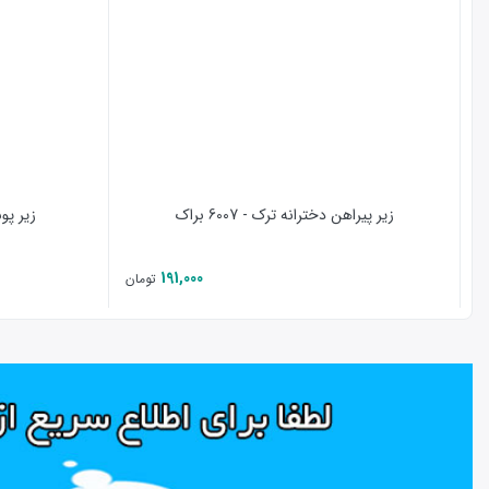
گارانتی اورجینال محصولات :كليه محصولات این سایت در بسته بندی ا
rland Kapri Takımları Berrak İç Giyim tarafından üretilmiştir.
زیر پیراهن دخترانه ترک - 6007 براک
زیر پوش 
191,000
تومان