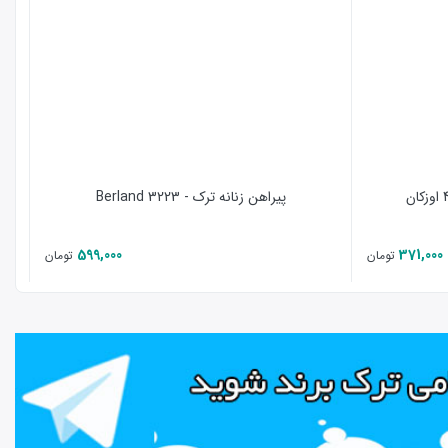
پیراهن زنانه ترک - Berland 3223
599,000
371,000
تومان
تومان