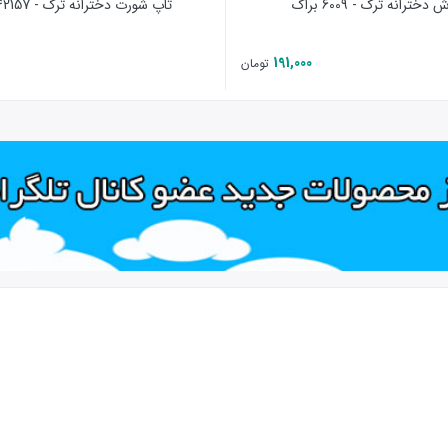
دخترانه ترک - 6009 براک
تاپ شورت دخترانه ترک - 42157 اوزکان
191,000
تومان