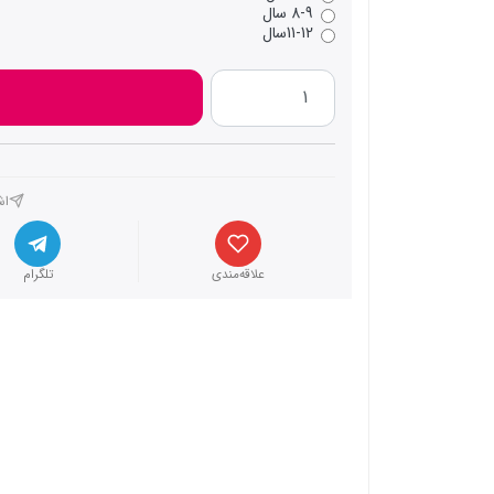
8-9 سال
11-12سال
اش
علاقه‌مندی
تلگرام