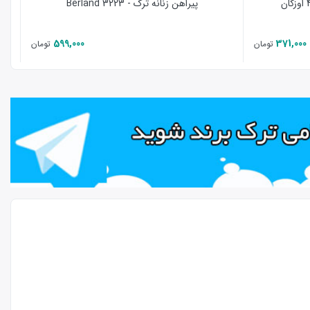
پیراهن زنانه ترک - Berland 3223
599,000
371,000
تومان
تومان