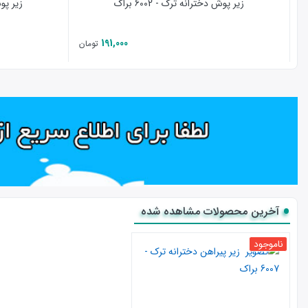
زیر پوش دخترانه ترک - 6002 براک
زیر پوش 
191,000
تومان
آخرین محصولات مشاهده شده
ناموجود