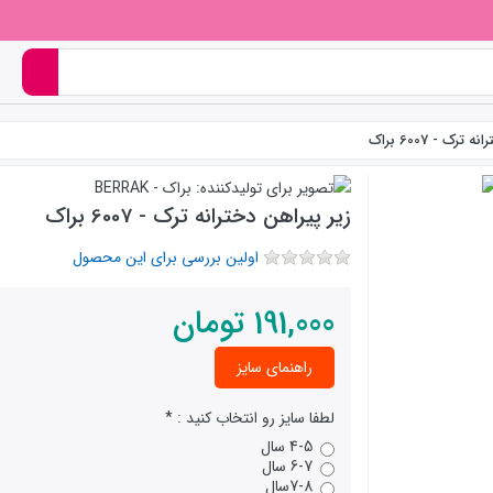
رک - 6007 براک
زیر پیراهن دخترانه ترک - 6007 براک
اولین بررسی برای این محصول
191,000
تومان
راهنمای سایز
لطفا سایز رو انتخاب کنید :
4-5 سال
6-7 سال
7-8سال