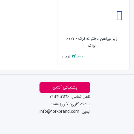
زیر پیراهن دخترانه ترک - 6007
براک
191,000
تومان
پشتیبانی آنلاین
تلفن تماس: 09144119216
ساعات کاری: 7 روز هفته
ایمیل: info@torkbrand.com