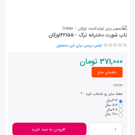
تاپ شورت دخترانه ترک - 42155اوزکان
اولین بررسی برای این محصول
371,000
تومان
راهنمای سایز
موجود
لطفا سایز رو انتخاب کنید :
3-4سال
5-6 سال
7-8سال
9-10 سال
افزودن به سبد خرید