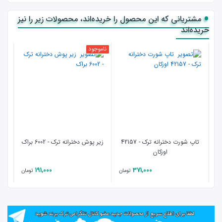
مشتریانی که این محصول را خریده‌اند، محصولات زیر را نیز
خریده‌اند
ناموجود
نامو
تاپ شورت دخترانه ترک - 42157
زیر پوش دخترانه ترک - 6002 براک
اوزکان
191,000
371,000
تومان
تومان