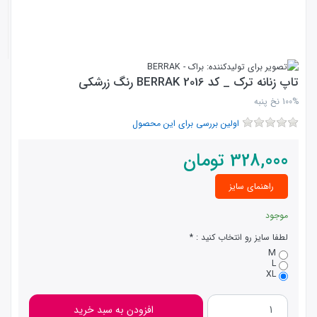
تاپ زنانه ترک _ کد 2016 BERRAK رنگ زرشکی
100% نخ پنبه
اولین بررسی برای این محصول
328,000
تومان
راهنمای سایز
موجود
لطفا سایز رو انتخاب کنید :
M
L
XL
افزودن به سبد خرید