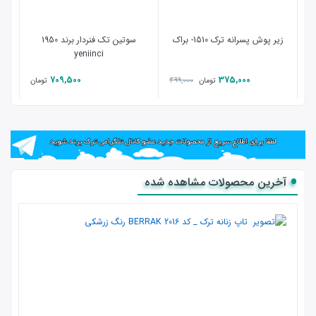
زیر پوش پسرانه ترک 1510- براک
سوتین تک فنردار برند 1950
yeniinci
709,500
375,000
499,000
تومان
تومان
آخرین محصولات مشاهده شده