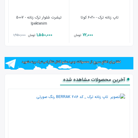
تاپ زنانه ترک - 6020 کوتا
تیشرت شلوار ترک زنانه - 5007
تاپ 
Ipektenim
1,550,000
72,000
1,950,000
تومان
تومان
آخرین محصولات مشاهده شده