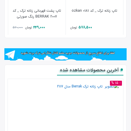
تاپ زنانه ترک _ کد 0181 ozkan
تاپ پشت قهرمانی زنانه ترک _ کد
شورت 
2007 BERRAK رنگ صورتی
449,000
578,500
520,000
تومان
تومان
آخرین محصولات مشاهده شده
- 15 %