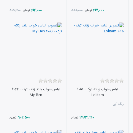
612,000
417,000
815,300
555,000
تومان
تومان
لباس خواب زنانه ترک - 1015
لباس خواب بلند زنانه ترک - 4066
My Ben
Lolitam
رنگ آبی
902,500
1,483,940
تومان
تومان