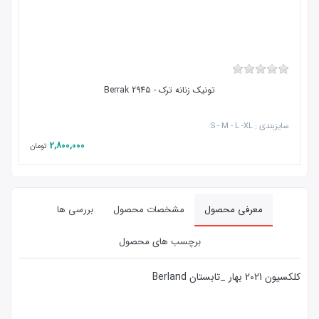
تونیک زنانه ترک - 2945 Berrak
سایزبندی : S - M - L -XL
🔴ت
2,800,000
تومان
معرفی محصول
مشخصات محصول
بررسی ها
برچسب های محصول
کلکسیون 2021 بهار _تابستان Berland