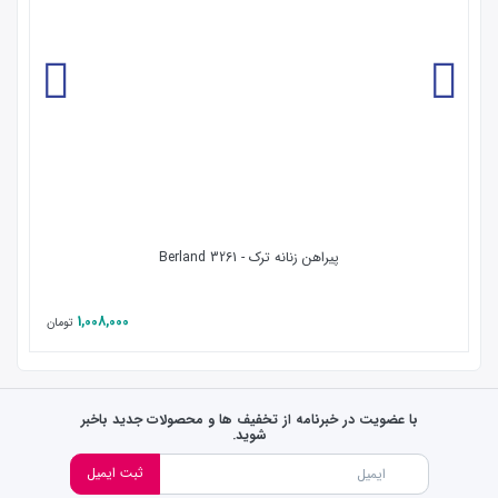
برای شستشوی لباس های نخی از آب داغ استفاده نشود.
گارانتی اورجینال محصولات :كليه محصولات این سایت در بسته بندی
اورجینال کارخانه ارائه‌‌ می‌شوند.
پیراهن زنانه ترک - Berland 3261
1,008,000
تومان
با عضویت در خبرنامه از تخفیف ها و محصولات جدید باخبر
شوید.
ثبت ایمیل