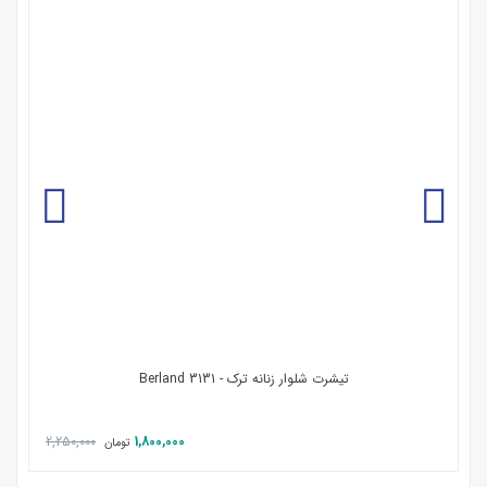
تیشرت شلوار زنانه ترک - Berland 3131
2,250,000
1,800,000
تومان