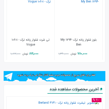
بلوز شلوار زنانه ترک -1794 My
تی شرت شلوار زنانه ترک - 10201
Vogue
Ben
871,000
780,000
1,072,000
1,340,000
تومان
تومان
آخرین محصولات مشاهده شده
- 20 %