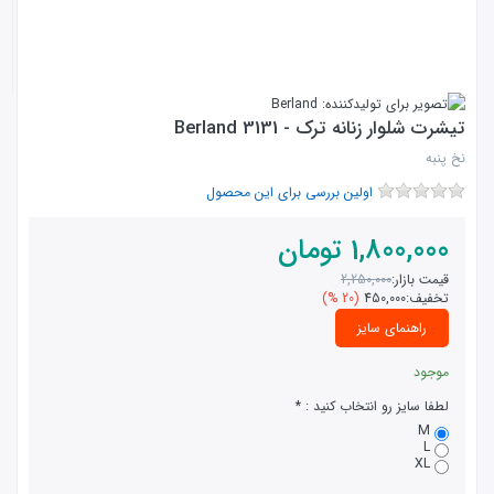
تیشرت شلوار زنانه ترک - Berland 3131
نخ پنبه
اولین بررسی برای این محصول
1,800,000
تومان
قیمت بازار:
2,250,000
تخفیف:
450,000
(20 %)
راهنمای سایز
موجود
لطفا سایز رو انتخاب کنید :
M
L
XL