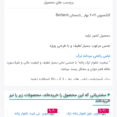
برچسب های محصول
کلکسیون 2021 بهار _تابستان Berland
محصول کشور ترکیه
جنس مرغوب بسیار لطیف و با طرحی ویژه
لباس راحتی مردانه ترک
" تیشرت شلوار ترک زنانه" با جنسی نخی بسیار لطیف و کیفیت عالی و شیک,مورد
علاقه قشر جوان و مشکل پسند میباشد.
برای شستشوی لباس های نخی از آب داغ استفاده نشود.
گارانتی اورجینال محصولات :كليه محصولات این سایت در بسته بندی
مشتریانی که این محصول را خریده‌اند، محصولات زیر را نیز
اورجینال کارخانه ارائه‌‌ می‌شوند.
خریده‌اند
Berland Kapri Takımları Berrak İç Giyim tarafından
- 3 %
- 19 %
- 42 %
üretilmiştir.
نامو