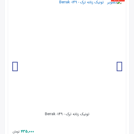
تونیک زنانه ترک - 149- Berrak
435,000
تومان