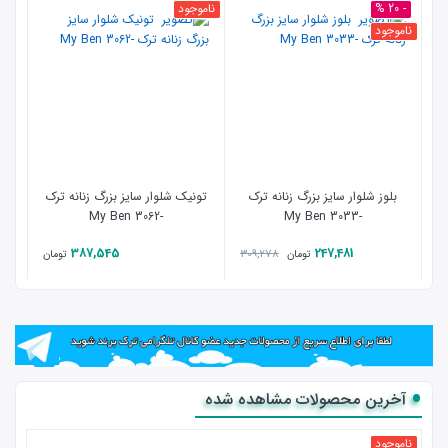
- 20 %
ناموجود
- 7 %
ناموجود
نامو
بلوز شلوار سایز بزرگ زنانه ترک
تونیک شلوار سایز بزرگ زنانه ترک
تی
-3062 My Ben
-3033 My Ben
387,545
247,481
309,278
تومان
تومان
آخرین محصولات مشاهده شده
ناموجود