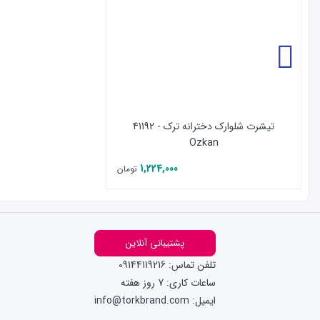
تیشرت شلوارک دخترانه ترک - 41192
Ozkan
1,224,000
تومان
پشتیبانی آنلاین
تلفن تماس: 09144119216
ساعات کاری: 7 روز هفته
ایمیل: info@torkbrand.com