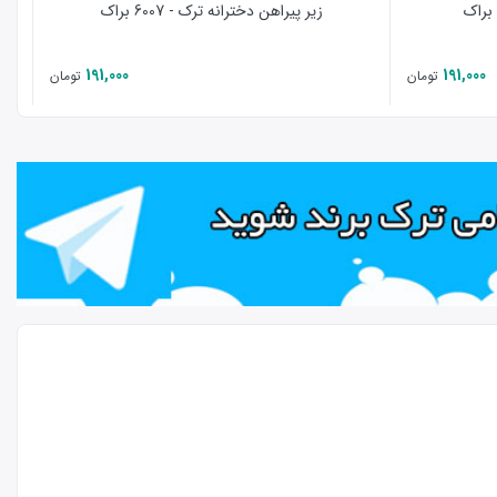
زیر پیراهن دخترانه ترک - 6007 براک
191,000
191,000
تومان
تومان