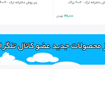
دخترانه ترک - 6002 براک
زیر پوش دخترانه ترک - 6009 براک
191,000
تومان