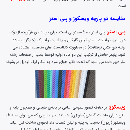
است.
مقایسه دو پارچه ویسکوز و پلی استر:
پلی استر:
پلی استر کاملاً مصنوعی است. برای تولید این فرآورده از ترکیب
دی متیل ترفتالات و منو اتیلن گلیکول و یا اسید ترفتالیک (جایگزین ماده
اولیه دی متیل ترفتالات) در مجاورت کاتالیست های مناسب، استفاده می
شود. پلیمر حاصل از ترکیب این دو ماده اولیه توسط پمپ از صفحات رشته
ساز عبور داده می شود که تحت تاثیر هوای سرد به شکل لیف تبدیل می‌شوند.
ویسکوز:
بر خلاف تصور عمومی الیافی بر پایه‌ی طبیعی و همچون پنبه و
لینن دارای ماهیت گیاهی(سلولزی) هستند. تنها تفاوتی که می توان به الیاف
ویسکوز (ریون) نسبت به پنبه و لینن نسبت داد نحوه‌ی ساخت این الیاف
است. الیاف ویسکوز (مانند تولید کاغذ) از خمیر کردن سلولوز تشکیل