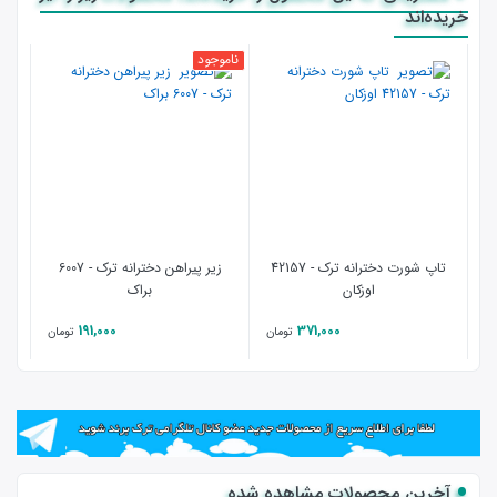
خریده‌اند
ناموجود
نامو
تاپ شورت دخترانه ترک - 42157
زیر پیراهن دخترانه ترک - 6007
زیر 
اوزکان
براک
191,000
371,000
تومان
تومان
آخرین محصولات مشاهده شده