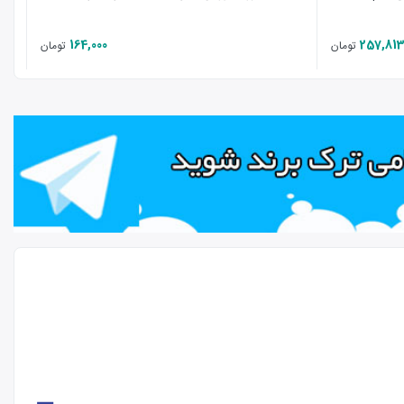
164,000
257,81
تومان
تومان