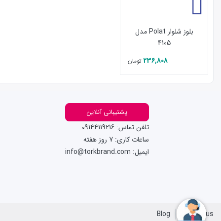
بلوز شلوار Polat مدل
4105
236,808
تومان
پشتیبانی آنلاین
تلفن تماس: 09144119216
ساعات کاری: 7 روز هفته
ایمیل: info@torkbrand.com
Blog
Contact us