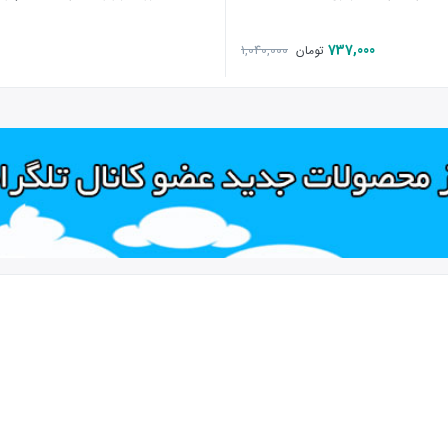
3
737,000
1,040,000
تومان