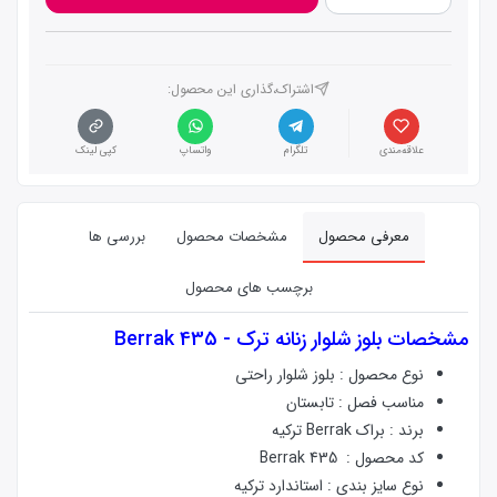
اشتراک،گذاری این محصول‌:
علاقه‌مندی
تلگرام
واتساپ
کپی لینک
معرفی محصول
مشخصات محصول
بررسی ها
برچسب های محصول
مشخصات
بلوز شلوار زنانه ترک - Berrak 435
نوع محصول : بلوز شلوار راحتی
مناسب فصل : تابستان
برند : براک Berrak ترکیه
کد محصول :
435 Berrak
نوع سایز بندی : استاندارد ترکیه