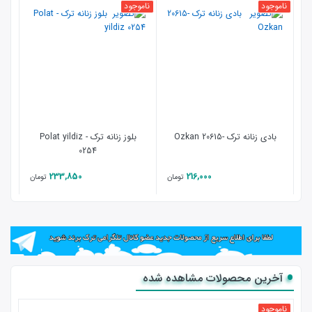
ناموجود
ناموجود
نامو
بادی زنانه ترک -20615 Ozkan
بلوز زنانه ترک - Polat yildiz
0254
233,850
216,000
تومان
تومان
آخرین محصولات مشاهده شده
ناموجود