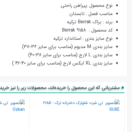
نوع محصول :پیراهن راحتی
مناسب فصل : تابستان
برند : براک Berrak ترکیه
کد محصول :
9158 Berrak
نوع سایز بندی : استاندارد ترکیه
سایز بندی: M مدیوم (مناسب برای سایز 36-38)
سایز بندی: L لارج (مناسب برای سایز 38-40)
سایز بندی: XL ایکس لارج (مناسب برای سایز 40-42 )
جنس پبراهن:
35 درصد ویسکوز - 65درصد پلی استر
مشتریانی که این محصول را خریده‌اند، محصولات زیر را نیز خریده‌
ویژگی لباس ویسکوز : جذب رطوبت بالایی-تنفس بسیار بالای
ویژگی لباس پلی استر : بسیار با دوام است - حالت ابریشم
بسته بندی اورجینال ترکیه
خرید آنلاین
پیراهن زنانه ترک - Berrak 9158 از ترک برند
مشاوره رایگان قبل خرید و
پشتیبانی با شماره واتس آپ
340