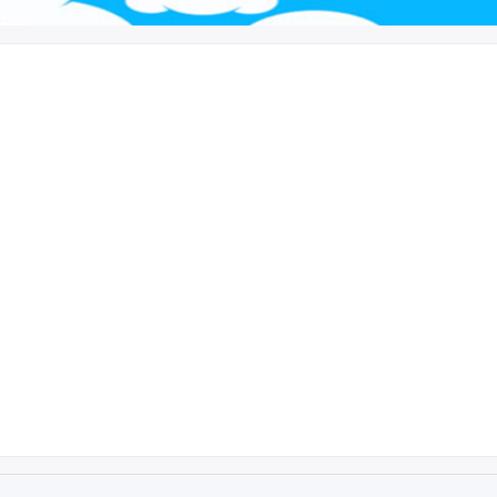
اره
09372824340
تماس بگیرید.