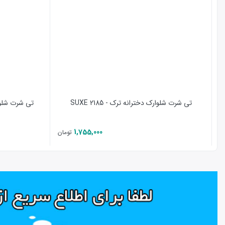
خرید آنلاین و ثبت سفارش فقط با چند کلیک در سایت ترک ب
امکان راهنمای اندازه گیری لباس از طریق واتس آپ با شماره
امکان ارسال تصاویر مدل انتخابی از تمامی اجزای لباس، د
روش پرداخت : پرداخت آنلاین موقع سفارش
زمان ارسال : یک روز پس از تاریخ ثبت سفارش
ارسال برای همه شهرستان ها با تیپاکس و پست پیشتاز
امکان ارسال برای دیگران به صورت کادو با بسته بندی سفا
تی شرت شلوارک دخترانه ترک - 2185 SUXE
تی شرت شلوارک د
پشتیبانی آنلاین در سایت ترک برند
امکان ثبت سفارش در واتس آپ با شماره
پشتیبانی و انیستا
با توجه به قوانین جمهوری اسلامی درج عکس مانکن بدون ف
1,755,000
تومان
اینستاگرام لباس راحتی ترکیه
که مربوط به سایت ترک برند ا
در موردپیراهن زنانه ترک براک
پیراهن زنانه ترک
یکی از پر فروش ترین مدل لباس راحتی تابستانی
است. این مدل ست
لباس راحتی زنانه ترکیه
تولید برند براک می ب
بالای پارچه و دوخت به کشور های اروپایی و آمریکا صادر می شود