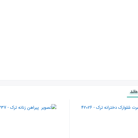
اند
ی- بدن را خنک نگه می دارد
ی و لغزندگی - شکل خود را حفظ می‌کند -عایق رطوبتی خوب است.
09372824