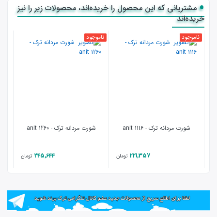
مشتریانی که این محصول را خریده‌اند، محصولات زیر را نیز
خریده‌اند
ناموجود
ناموجود
نامو
شورت مردانه ترک - anit 1116
شورت مردانه ترک - anit 1260
ش
245,644
221,357
تومان
تومان