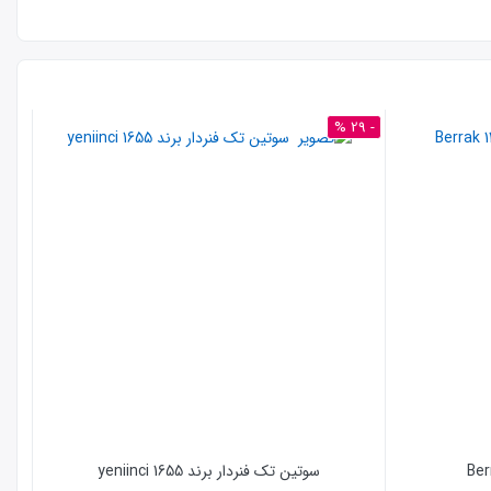
- 29 %
نامو
سوتین تک فنردار برند 1655 yeniinci