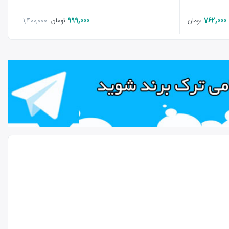
999,000
762,000
1,400,000
تومان
تومان