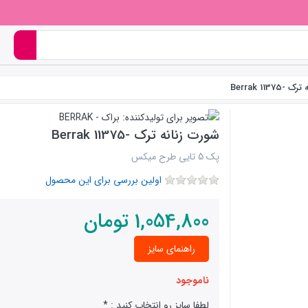
Berrak 1137
شورت زنانه ترک -Berrak 11375
پک 5 تایی طرح میکس
اولین بررسی برای این محصول
1,054,800
تومان
راهنمای سایز
ناموجود
لطفا سایز رو انتخاب کنید :