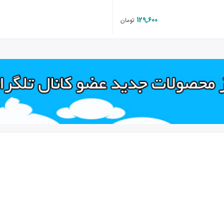
129,600
تومان