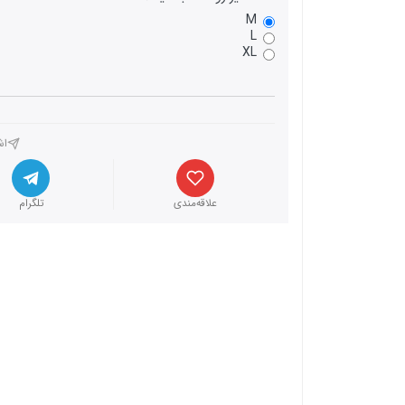
M
L
XL
اش
علاقه‌مندی
تلگرام