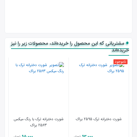
مشتریانی که این محصول را خریده‌اند، محصولات زیر را نیز
خریده‌اند
ناموجود
شورت دخترانه ترک 2595 براک
شورت دخترانه ترک با رنگ میکس
2563 براک
95,000
93,000
تومان
تومان