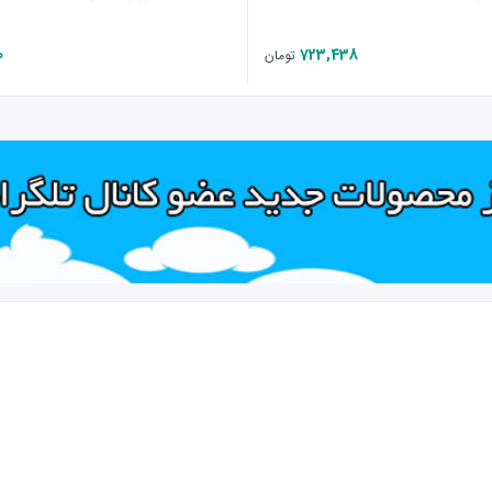
0
723,438
تومان