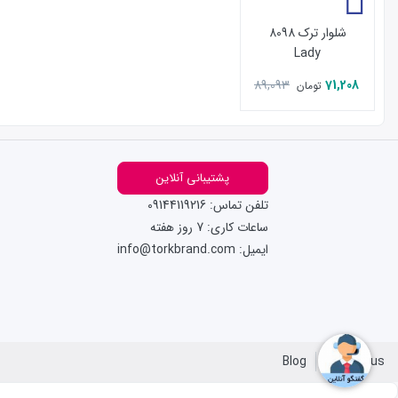
شلوار ترک 8098
Lady
89,093
71,208
تومان
پشتیبانی آنلاین
تلفن تماس: 09144119216
ساعات کاری: 7 روز هفته
ایمیل: info@torkbrand.com
Blog
Contact us