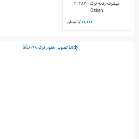
تیشرت زنانه ترک - 22487
Ozkan
1,100,000
تومان