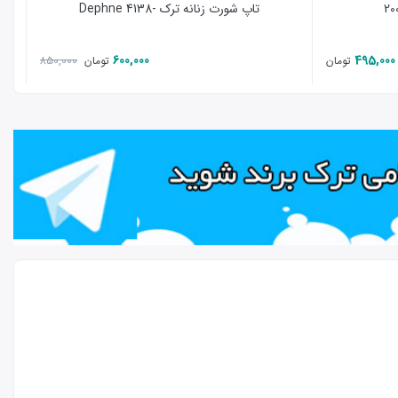
تاپ شورت زنانه ترک -4138 Dephne
600,000
495,000
850,000
تومان
تومان