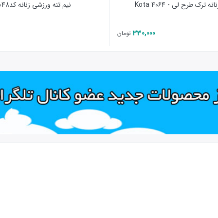
ه ترک طرح لی - 4064 Kota
نیم تنه ورزشی زنانه کد20048
330,000
تومان