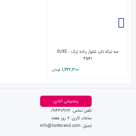
سه تیکه تاپ شلوار زنانه ترک - SUXE
4541
1,422,300
تومان
پشتیبانی آنلاین
تلفن تماس: 09144119216
ساعات کاری: 7 روز هفته
ایمیل: info@torkbrand.com