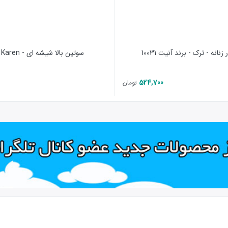
زنانه - ترک - برند آنیت 10031
سوتین بالا شیشه ای - Lz01 - Karen
524,700
تومان