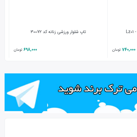
تاپ شلوار ورزشی زنانه کد 30072
698,000
740,000
تومان
تومان