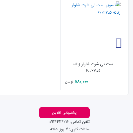
ست تی شرت شلوار زنانه
کد60027
580,000
تومان
پشتیبانی آنلاین
تلفن تماس: 09144119216
ساعات کاری: 7 روز هفته