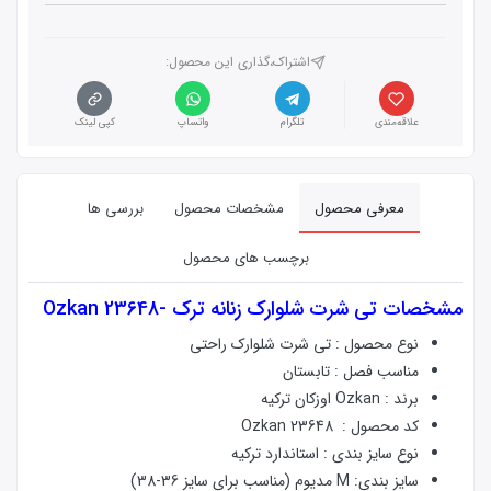
اشتراک،گذاری این محصول‌:
علاقه‌مندی
تلگرام
واتساپ
کپی لینک
معرفی محصول
مشخصات محصول
بررسی ها
برچسب های محصول
مشخصات
تی شرت شلوارک زنانه ترک -Ozkan 23648
نوع محصول : تی شرت شلوارک راحتی
مناسب فصل : تابستان
برند : Ozkan اوزکان ترکیه
کد محصول : Ozkan 23648
نوع سایز بندی : استاندارد ترکیه
سایز بندی: M مدیوم (مناسب برای سایز 36-38)