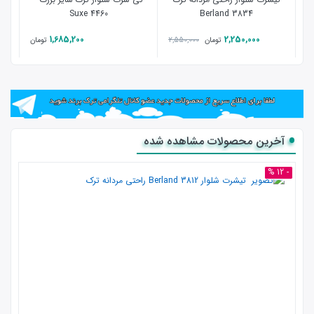
4460 Suxe
3834 Berland
1,685,200
2,250,000
2,550,000
تومان
تومان
آخرین محصولات مشاهده شده
- 12 %