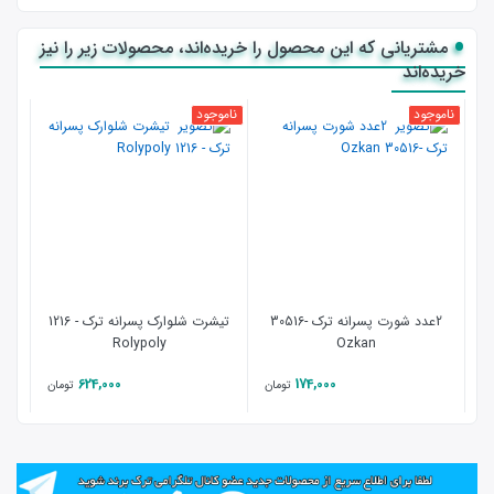
مشتریانی که این محصول را خریده‌اند، محصولات زیر را نیز
خریده‌اند
ناموجود
ناموجود
- 17 %
نامو
2عدد شورت پسرانه ترک -30516
تیشرت شلوارک پسرانه ترک - 1216
Rolypoly
Ozkan
624,000
174,000
تومان
تومان