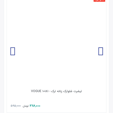
تیشرت شلوارک زنانه ترک - 10181 VOGUE
595,000
386,000
تومان