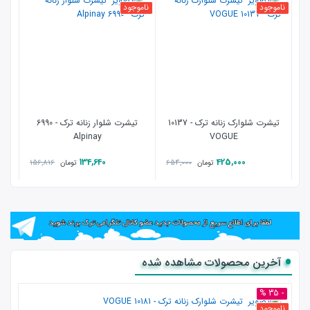
ناموجود
ناموجود
تیشرت شلوارک زنانه ترک - 10137
تیشرت شلوار زنانه ترک - 6990
Alpinay
VOGUE
134,640
425,000
156,816
654,000
تومان
تومان
آخرین محصولات مشاهده شده
- 35 %
ناموجود