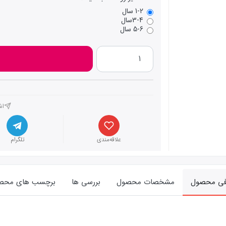
1-2 سال
3-4سال
5-6 سال
اش
علاقه‌مندی
تلگرام
فی محصول
مشخصات محصول
بررسی ها
برچسب های محص