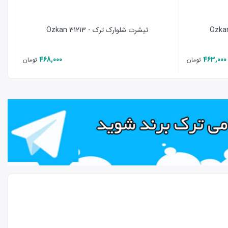
تیشرت شلوارک ترک - 31213 Ozkan
468,000
463,000
تومان
تومان