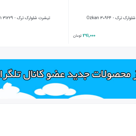
رک ترک - 30964 Ozkan
تیشرت شلوارک ترک - 31229 Ozkan
291,000
تومان