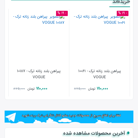
خریده‌اند
- 19 %
- 19 %
پیراهن بلند زنانه ترک - 10061
پیراهن بلند زنانه ترک - 10187
تیش
VOGUE
VOGUE
710,000
710,000
875,000
875,000
تومان
تومان
آخرین محصولات مشاهده شده