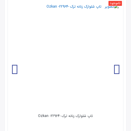
ناموجود
تاپ شلوارک زنانه ترک -22964- Ozkan