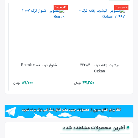
ناموجود
ناموجود
نامو
تیشرت زنانه ترک - 22483
شلوار ترک 11007 Berrak
Ozkan
89,700
441,250
تومان
تومان
آخرین محصولات مشاهده شده