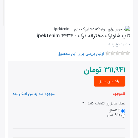
تاپ شلوارک دخترانه ترک - 4434 ipektenim
جنس: نخ پنبه
اولین بررسی برای این محصول
311,941
تومان
راهنمای سایز
ناموجود
موجود شد به من اطلاع بده
لطفا سایز رو انتخاب کنید :
5-6سال
9-10 سال