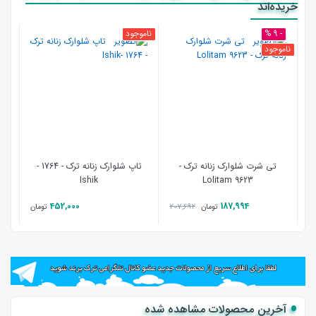
خریده‌اند
- 9 %
ناموجود
نامو
ناموجود
تی شرت شلوارک زنانه ترک -
تاپ شلوارک زنانه ترک - 1764 -
لگ 
Ishik
Lolitam 9623
452,000
187,994
207,692
تومان
تومان
آخرین محصولات مشاهده شده