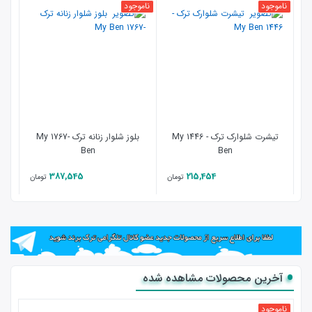
ناموجود
ناموجود
- 24 %
تیشرت شلوارک ترک - 1446 My
بلوز شلوار زنانه ترک -1767 My
تی 
Ben
Ben
387,545
215,454
تومان
تومان
آخرین محصولات مشاهده شده
ناموجود