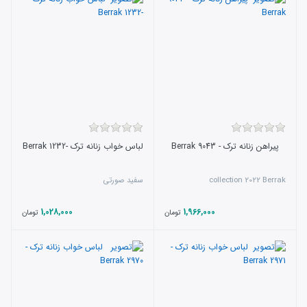
پیراهن زنانه ترک - 9043 Berrak
لباس خواب زنانه ترک -1232 Berrak
collection 2022 Berrak
سفید صورتی
1,028,000
1,966,000
تومان
تومان